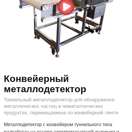
Конвейерный
металлодетектор
Тоннельный металлодетектор для обнаружения
металлических частиц в неметаллических
продуктах, перемещаемые по конвейерной ленте
Металлодетектор с конвейером туннельного типа
разработан на основе электромагнитной индукции и