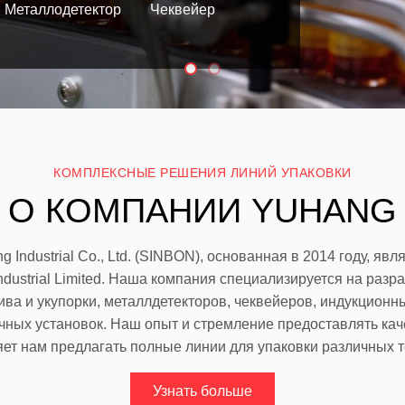
Металлодетектор
Чеквейер
КОМПЛЕКСНЫЕ РЕШЕНИЯ ЛИНИЙ УПАКОВКИ
О КОМПАНИИ YUHANG
 Industrial Co., Ltd. (SINBON), основанная в 2014 году, яв
ustrial Limited. Наша компания специализируется на разр
ва и укупорки, металлдетекторов, чеквейеров, индукционн
очных установок. Наш опыт и стремление предоставлять ка
яет нам предлагать полные линии для упаковки различных т
Узнать больше