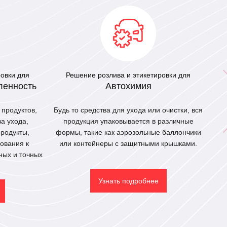
ровки для
Решение розлива и этикетировки для
ленность
Автохимия
 продуктов,
Будь то средства для ухода или очистки, вся
>Ко
ва ухода,
продукция упаковывается в различные
и эт
родукты,
формы, такие как аэрозольные баллончики
ра
ования к
или контейнеры с защитными крышками.
ных и точных
Узнать подробнее