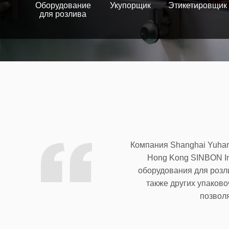
Оборудование
Укупорщик
Этикетировщик
для розлива
Компания Shanghai Yuhang
Hong Kong SINBON Ind
оборудования для розли
также других упаков
позвол