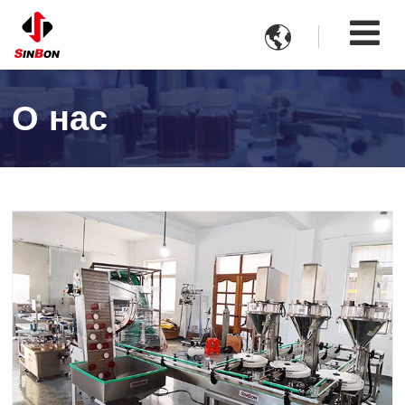

О нас