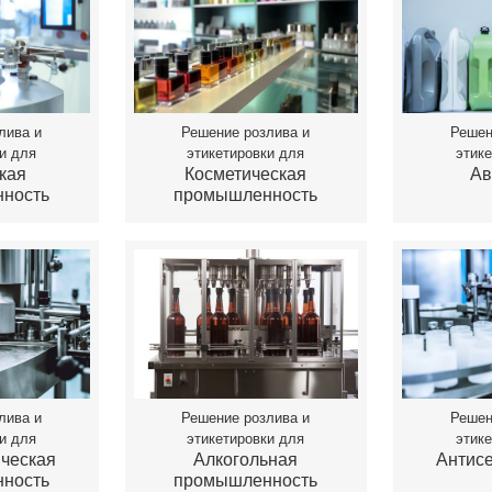
лива и
Решение розлива и
Решен
и для
этикетировки для
этик
кая
Косметическая
Ав
ность
промышленность
лива и
Решение розлива и
Решен
и для
этикетировки для
этик
ческая
Алкогольная
Антисе
ность
промышленность