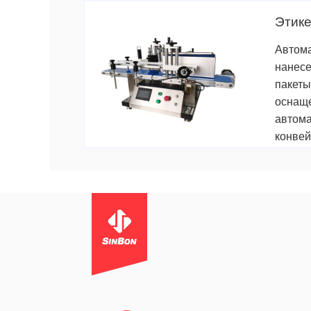
Этик
Автома
нанесе
пакеты
оснаще
автома
конвей