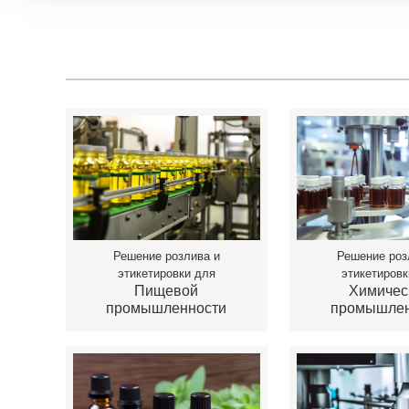
Решение розлива и
Решение роз
этикетировки для
этикетировк
Пищевой
Химичес
промышленности
промышлен