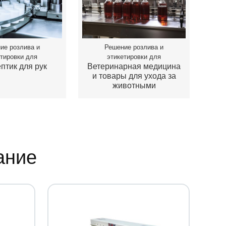
ие розлива и
Решение розлива и
етировки для
этикетировки для
птик для рук
Ветеринарная медицина
и товары для ухода за
животными
ание